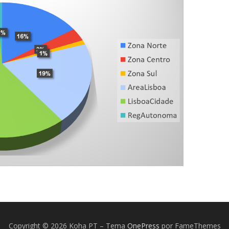
Copyright © 2026 Koha PT
–
Tema
OnePress
por FameThemes