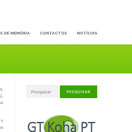
ES DE MEMÓRIA
CONTACTOS
NOTÍCIAS
Pesquisar
a,
por:
2,
ma
 e
ma