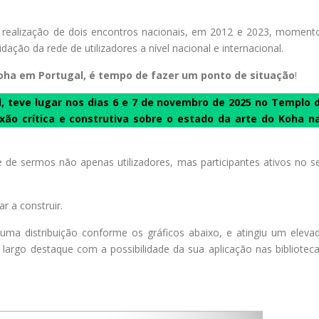
à realização de dois encontros nacionais, em 2012 e 2023, moment
ção da rede de utilizadores a nível nacional e internacional.
 Koha em Portugal, é tempo de fazer um ponto de situação
!
, teve lugar nos dias 6 e 7 de novembro de 2025 no Templo 
ão crítica e construtiva sobre o estado da arte do Koha n
e de sermos não apenas utilizadores, mas participantes ativos no s
r a construir.
uma distribuição conforme os gráficos abaixo, e atingiu um eleva
pou largo destaque com a possibilidade da sua aplicação nas biblioteca