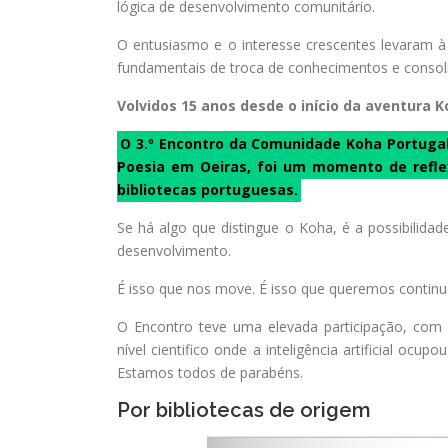
lógica de desenvolvimento comunitário.
O entusiasmo e o interesse crescentes levaram 
fundamentais de troca de conhecimentos e consolida
Volvidos 15 anos desde o início da aventura
O 3.º Encontro da Comunidade Koha Portugal
Poesia em Oeiras, foi um momento de reflex
bibliotecas portuguesas.
Se há algo que distingue o Koha, é a possibilidad
desenvolvimento.
É isso que nos move. É isso que queremos continua
O Encontro teve uma elevada participação, com 
nível cientifico onde a inteligência artificial ocu
Estamos todos de parabéns.
Por bibliotecas de origem