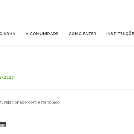
O KOHA
A COMUNIDADE
COMO FAZER
INSTITUIÇÕ
ER2020
t, relacionado com este tópico
egar