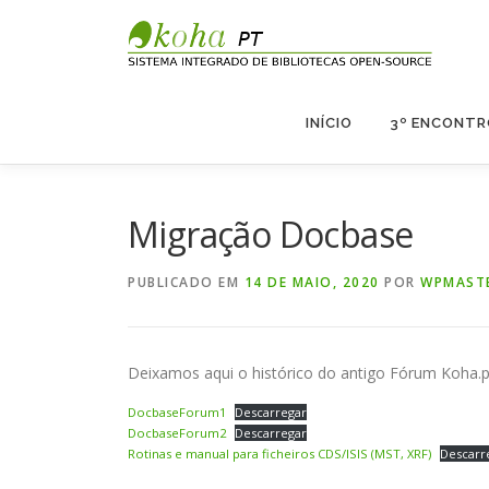
Saltar
para
conteúdo
INÍCIO
3º ENCONTR
Migração Docbase
PUBLICADO EM
14 DE MAIO, 2020
POR
WPMAST
Deixamos aqui o histórico do antigo Fórum Koha.p
DocbaseForum1
Descarregar
DocbaseForum2
Descarregar
Rotinas e manual para ficheiros CDS/ISIS (MST, XRF)
Descarr